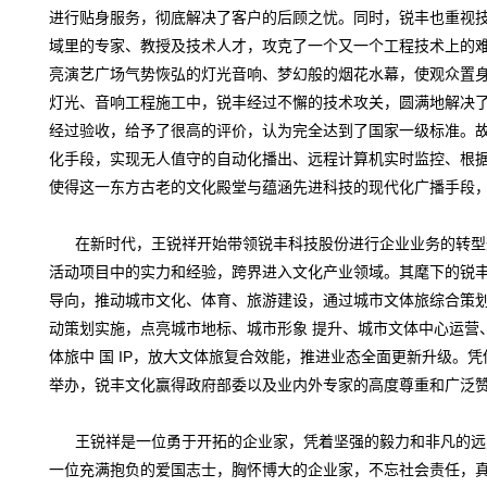
进行贴身服务，彻底解决了客户的后顾之忧。同时，锐丰也重视
域里的专家、教授及技术人才，攻克了一个又一个工程技术上的
亮演艺广场气势恢弘的灯光音响、梦幻般的烟花水幕，使观众置
灯光、音响工程施工中，锐丰经过不懈的技术攻关，圆满地解决
经过验收，给予了很高的评价，认为完全达到了国家一级标准。
化手段，实现无人值守的自动化播出、远程计算机实时监控、根
使得这一东方古老的文化殿堂与蕴涵先进科技的现代化广播手段
在新时代，王锐祥开始带领锐丰科技股份进行企业业务的转型
活动项目中的实力和经验，跨界进入文化产业领域。其麾下的锐
导向，推动城市文化、体育、旅游建设，通过城市文体旅综合策
动策划实施，点亮城市地标、城市形象 提升、城市文体中心运营
体旅中 国 IP，放大文体旅复合效能，推进业态全面更新升级。
举办，锐丰文化赢得政府部委以及业内外专家的高度尊重和广泛
王锐祥是一位勇于开拓的企业家，凭着坚强的毅力和非凡的远
一位充满抱负的爱国志士，胸怀博大的企业家，不忘社会责任，