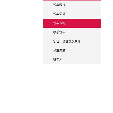
锐丰科技
锐丰荣誉
锐丰人物
联系锐丰
宗旨，价值观及原则
公益关爱
锐丰人