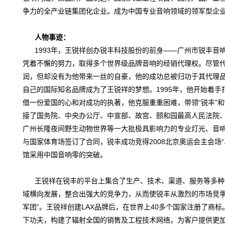
争力的全产业链集团化企业。成为中国专业音响领域的领军型企
人物事迹
：
1993年，王锐祥创办锐丰科技股份的前身——广州市锐丰音
凭着不懈的努力，取得多个世界级品牌音响的经销代理权。尽管
润，但却没有为他带来一丝的自豪，他的成功总被归功于其代理
自己的国际知名品牌成为了王锐祥的梦想。1995年，他开始着手打
借一份爱国的心和对成功的执著，他克服重重困难，带领“锐丰”和“
接了国务院、中央办公厅、中宣部、故宫、颐和园最高人民法院
广州长隆夜间野生动物世界等一大批极具影响力的专业灯光、音响工
与国家体育场签订了合同，锐丰成功竞得2008北京奥运会主会场
馆采用中国音响零的突破。
王锐祥在锐丰的平台上集合了生产、技术、渠道、服务等多种
域横向发展，整合出强大的竞争力，从而使锐丰从激烈的市场竞争
军团”。王锐祥创建LAX品牌后，在世界上40多个国家注册了商
下功夫，构建了辐射全国的销售及工程技术网络，为客户提供更