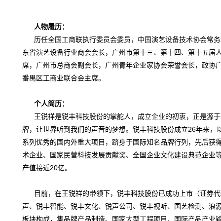
人物履历
：
历任全国工商联执行委员会委员，中国演艺设备技术协会常务
东省演艺设备行业商会会长，广州市第十三、第十四、第十五届
席，广州市总商会副会长，广州青年企业家协会荣誉会长，政协
番禺区工商业联合会主席。
个人简历
：
王锐祥是锐丰科技股份的掌舵人，成立企业的初衷，正是源于
牌，让世界听到我们的声音的梦想。锐丰科技股份成立26年来，
系列优秀的国内外重大项目，跻身于国际知名品牌行列，先后获得 
术企业、国家民营科技发展贡献奖、全国企业文化建设典范企业
产值接近20亿。
目前，在王锐祥的带领下，锐丰科技股份已成功上市（证券代码
声、锐丰智能、锐丰文化、锐声公司、锐丰视听、国艺检测、浪
板块构成，集品牌产品制造、国家大型工程项目、国际产品产业