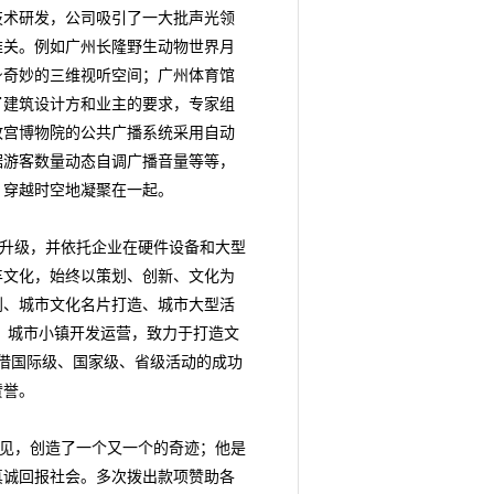
技术研发，公司吸引了一大批声光领
难关。例如广州长隆野生动物世界月
身奇妙的三维视听空间；广州体育馆
了建筑设计方和业主的要求，专家组
故宫博物院的公共广播系统采用自动
据游客数量动态自调广播音量等等，
，穿越时空地凝聚在一起。
升级，并依托企业在硬件设备和大型
丰文化，始终以策划、创新、文化为
划、城市文化名片打造、城市大型活
、城市小镇开发运营，致力于打造文
凭借国际级、国家级、省级活动的成功
赞誉。
见，创造了一个又一个的奇迹；他是
真诚回报社会。多次拨出款项赞助各