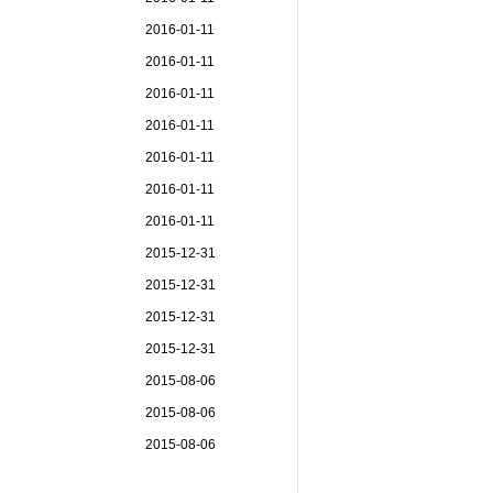
2016-01-11
2016-01-11
2016-01-11
2016-01-11
2016-01-11
2016-01-11
2016-01-11
2015-12-31
2015-12-31
2015-12-31
2015-12-31
2015-08-06
2015-08-06
2015-08-06